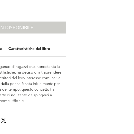
rezzo
contato
N DISPONIBILE
ne
Caratteristiche del libro
eneo di ragazzi che, nonostante le
 stilistiche, ha deciso di intraprendere
erritori del loro interesse comune: la
 della penna è nata inizialmente per
re del tempo, questo concetto ha
rte di noi, tanto da spingerci a
nome ufficiale.