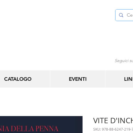
Seguici su
CATALOGO
EVENTI
LIN
VITE D'IN
SKU: 978-88-6247-219-