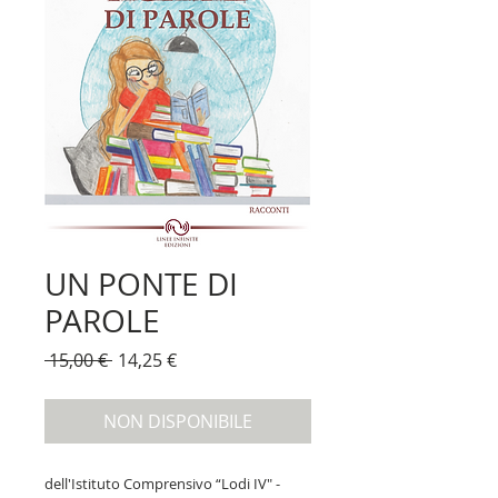
UN PONTE DI
PAROLE
Prezzo
Prezzo
 15,00 € 
14,25 €
regolare
scontato
NON DISPONIBILE
dell'Istituto Comprensivo “Lodi IV" -