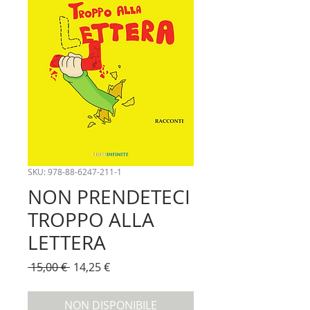
SKU: 978-­88­-6247-­211­-1
NON PRENDETECI
TROPPO ALLA
LETTERA
Prezzo
Prezzo
 15,00 € 
14,25 €
regolare
scontato
NON DISPONIBILE