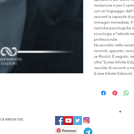
recitazione e per il cant
con un linguaggio dall'
racconti la capacità di p
immagini immediate. Il t
namiche psicologiche e r
sociolo­gia e l'attività
professionale.
Ha esordito nella narrat
racconti, appunto, raccol
ce Risolo). È seguito, 
oltre"(Linee Infinite Edi
raccolta di racconti a 
(Linee Infinite Edizioni).
UCA RIBONI SNC
Pinterest