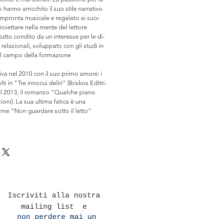
o hanno arricchito il suo stile narrativo
impronta musicale e regalato ai suoi
ro­iettare nella mente del lettore
utto condito da un interesse per le di­
elazionali, sviluppato con gli studi in
 nel campo della formazione
iva nel 2010 con il suo primo amore: i
ti in "Tre innocui deliri" (Ibiskos Editri­
nel 2013, il romanzo "Qualche piano
zioni). La sua ultima fatica è una
nome "Non guardare sotto il letto"
Iscriviti alla nostra
mailing list e
non perdere mai un