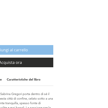
1
rezzo
contato
iungi al carrello
Acquista ora
ne
Caratteristiche del libro
 Sabrina Gregori porta dentro di sé il
uesta città di confine, celato sotto a una
nte tranquilla, spesso fonte di
nsolite e mai banali. La passione per la