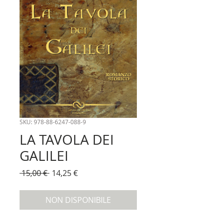
SKU: 978-88-6247-088-9
LA TAVOLA DEI
GALILEI
Prezzo
Prezzo
 15,00 € 
14,25 €
regolare
scontato
NON DISPONIBILE