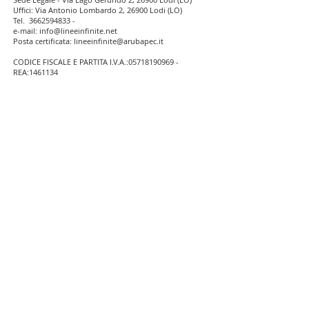
Uffici: Via Antonio Lombardo 2, 26900 Lodi (LO)
Tel.
3662594833
-
e-mail:
info@lineeinfinite.net
Posta certificata:
lineeinfinite@arubapec.it
CODICE FISCALE E PARTITA I.V.A.:
05718190969
-
REA:
1461134
Note legali - Privacy - Credits
Pinterest
Laus servizi editoriali
Librerie fiduciarie
Distribuzione
Seguici sui social con
#lineeinfinite