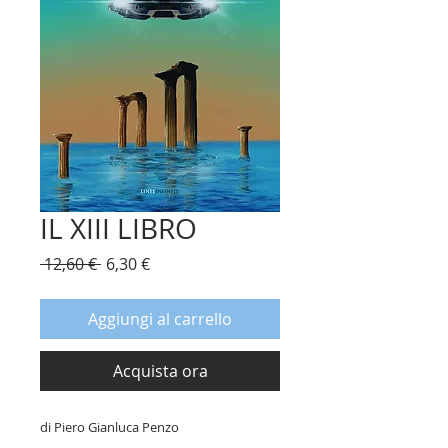
IL XIII LIBRO
Prezzo
Prezzo
 12,60 € 
6,30 €
regolare
scontato
Aggiungi al carrello
Acquista ora
di Piero Gianluca Penzo