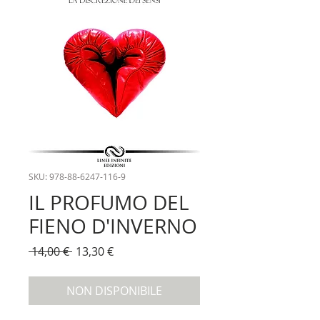
SKU: 978-88-6247-116-9
IL PROFUMO DEL
FIENO D'INVERNO
Prezzo
Prezzo
 14,00 € 
13,30 €
regolare
scontato
NON DISPONIBILE