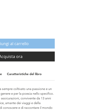
rezzo
contato
iungi al carrello
Acquista ora
ne
Caratteristiche del libro
a sempre coltivato una passione e un
n genere e per la poesia nello specifico.
assicurazioni, convivente da 13 anni
ice, amante dei viaggi e della
 di conoscere e di raccontare il mondo