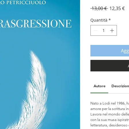
Prezzo
P
 13,00 € 
12,35 €
regolare
s
Quantità
*
Agg
Autore
Descrizio
Nato a Lodi nel 1986, h
amore per la scrittura i
Lavora nel mondo delle 
con la sua musa ispiratr
letteratura, desideroso