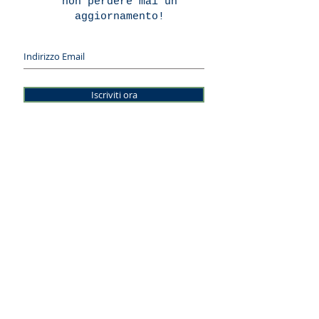
non perdere mai un
aggiornamento!
Iscriviti ora
© 2026 LINEE INFINITE DI SIMONE DRAGHETTI E LUCA
RIBONI SNC
Sede Legale - Via Lago Gerundo 2, 26900 Lodi (LO)
Uffici: Via Antonio Lombardo 2, 26900 Lodi (LO)
Tel.
3662594833
-
e-mail:
info@lineeinfinite.net
Posta certificata:
lineeinfinite@arubapec.it
CODICE FISCALE E PARTITA I.V.A.:
05718190969
-
REA:
1461134
Note legali - Privacy - Credits
Pinterest