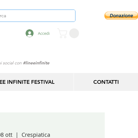
Accedi
i social con
#lineeinfinite
EE INFINITE FESTIVAL
CONTATTI
8 ott
  |  
Crespiatica