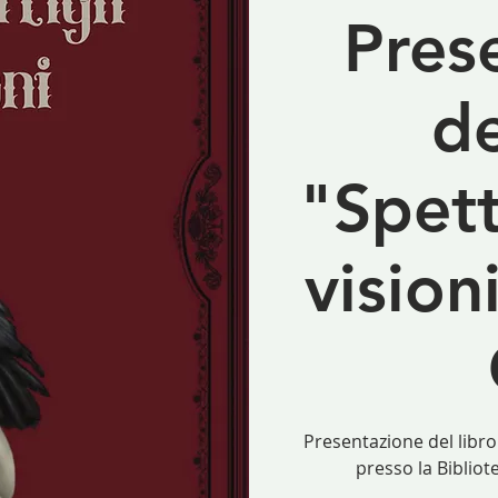
Pres
de
"Spettr
vision
Presentazione del libro "
presso la Bibliot