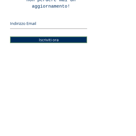
non perdere mai un
aggiornamento!
Iscriviti ora
© 2026 LINEE INFINITE DI SIMONE DRAGHETTI E LUCA
RIBONI SNC
Sede Legale - Via Lago Gerundo 2, 26900 Lodi (LO)
Uffici: Via Antonio Lombardo 2, 26900 Lodi (LO)
Tel.
3662594833
-
e-mail:
info@lineeinfinite.net
Posta certificata:
lineeinfinite@arubapec.it
CODICE FISCALE E PARTITA I.V.A.:
05718190969
-
REA:
1461134
Note legali - Privacy - Credits
Pinterest