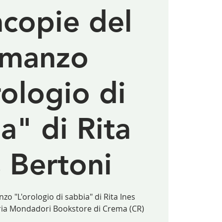
copie del
omanzo
rologio di
a" di Rita
s Bertoni
o "L'orologio di sabbia" di Rita Ines
reria Mondadori Bookstore di Crema (CR)