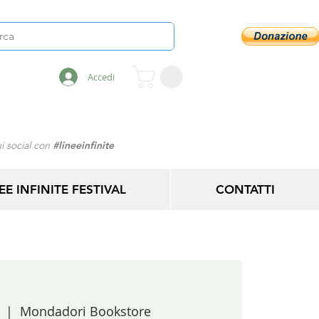
Accedi
i social con
#lineeinfinite
EE INFINITE FESTIVAL
CONTATTI
  |  
Mondadori Bookstore