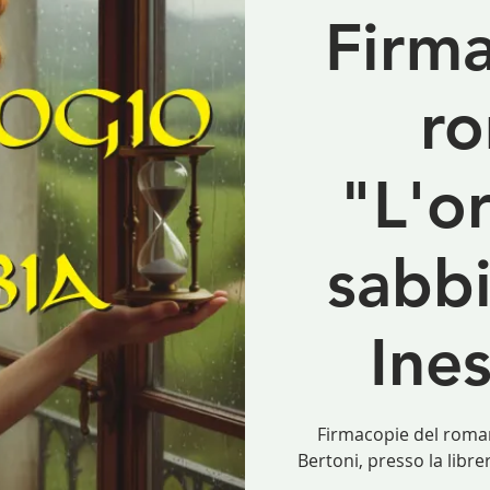
Firma
r
"L'o
sabbi
Ine
Firmacopie del romanz
Bertoni, presso la lib