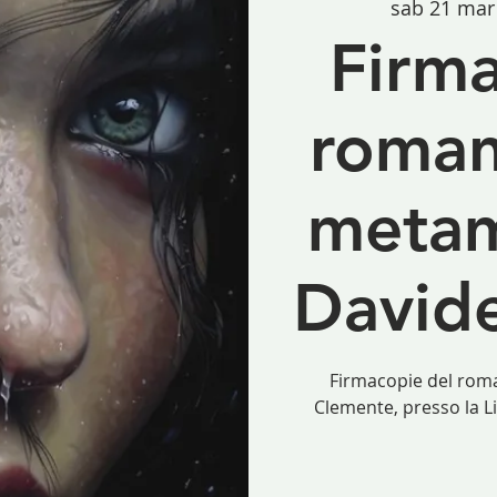
sab 21 mar
Firma
roman
metam
David
Firmacopie del roma
Clemente, presso la L