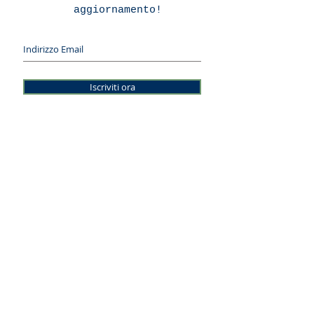
aggiornamento!
Iscriviti ora
© 2026 LINEE INFINITE DI SIMONE DRAGHETTI E LUCA
RIBONI SNC
Sede Legale - Via Lago Gerundo 2, 26900 Lodi (LO)
Uffici: Via Antonio Lombardo 2, 26900 Lodi (LO)
Tel.
3662594833
-
e-mail:
info@lineeinfinite.net
Posta certificata:
lineeinfinite@arubapec.it
CODICE FISCALE E PARTITA I.V.A.:
05718190969
-
REA:
1461134
Note legali - Privacy - Credits
Pinterest